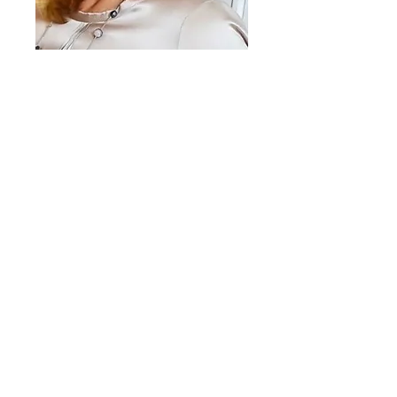
Köpvillkor
Leveransvillkor
Returer och byten
Integritetspolicy