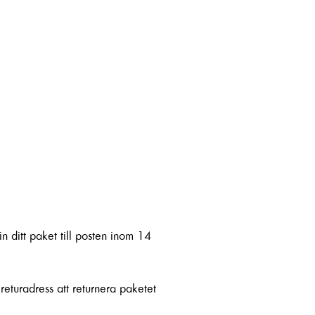
Lookbook
Instagram
Kontakta Oss
n ditt paket till posten inom 14
returadress att returnera paketet