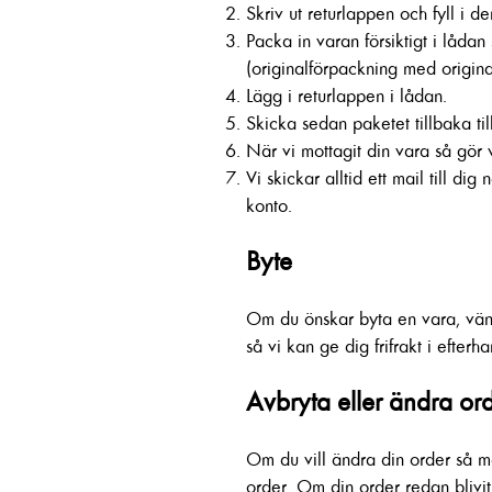
Skriv ut returlappen och fyll i d
Packa in varan försiktigt i låda
(originalförpackning med original
Lägg i returlappen i lådan.
Skicka sedan paketet tillbaka til
När vi mottagit din vara så gör v
Vi skickar alltid ett mail till d
konto.
Byte
Om du önskar byta en vara, vän
så vi kan ge dig frifrakt i efterha
Avbryta eller ändra or
Om du vill ändra din order så må
order. Om din order redan blivi