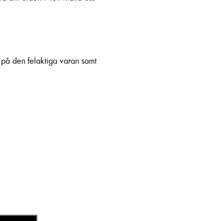
r på den felaktiga varan samt
candinavia.com
0