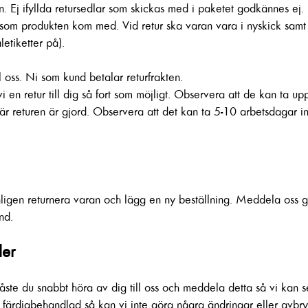
en. Ej ifyllda retursedlar som skickas med i paketet godkännes ej.
n som produkten kom med. Vid retur ska varan vara i nyskick samt
etiketter på).
l oss. Ni som kund betalar returfrakten.
i en retur till dig så fort som möjligt. Observera att de kan ta upp
ig när returen är gjord. Observera att det kan ta 5-10 arbetsdagar 
ligen returnera varan och lägg en ny beställning. Meddela oss 
nd.
der
ste du snabbt höra av dig till oss och meddela detta så vi kan s
t färdigbehandlad så kan vi inte göra några ändringar eller avbr