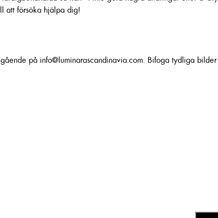
l att försöka hjälpa dig!
omgående på
info@luminarascandinavia.com
. Bifoga tydliga bilde
Menu
Kontakta Oss
Mail:
Info@luminaras
Om Luminara
Tel: +46 70 769 14 8
Webbshop
Lookbook
Instagram