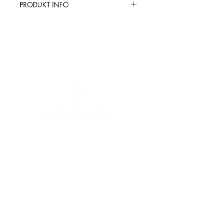
PRODUKT INFO
Värmeljus i 12-pack
Utförande i plast Ivory
4cm i diameter och 4 cm höga
Timerfunktion 5 tim ON / 19 tim
OFF
Laddningsdocka ingår
Brinntid ca 18 tim, laddning 6
timmar
Fjärrkontroll medföljer
Typ av bruk: Inomhus
Typ av product: Värmeljus
Köpvillkor
Leveransvillkor
Returer och byten
Integritetspolicy
Cookies